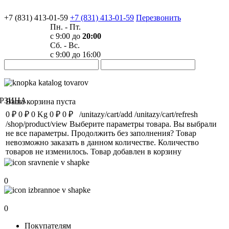
+7 (831) 413-01-59
+7 (831) 413-01-59
Перезвонить
Пн. - Пт.
с 9:00 до
20:00
Сб. - Вс.
с 9:00 до 16:00
РЗИНА
Ваша корзина пуста
0 ₽
0 ₽
0 Kg
0 ₽
0 ₽
/unitazy/cart/add
/unitazy/cart/refresh
/shop/product/view
Выберите параметры товара.
Вы выбрали
не все параметры. Продолжить без заполнения?
Товар
невозможно заказать в данном количестве.
Количество
товаров не изменилось.
Товар добавлен в корзину
Сравнение
0
Избранное
0
Покупателям