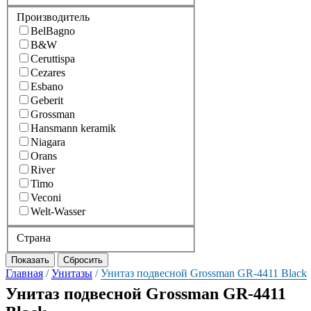
Производитель
BelBagno
B&W
Ceruttispa
Cezares
Esbano
Geberit
Grossman
Hansmann keramik
Niagara
Orans
River
Timo
Veconi
Welt-Wasser
Страна
Главная
/
Унитазы
/
Унитаз подвесной Grossman GR-4411 Black
Унитаз подвесной Grossman GR-4411