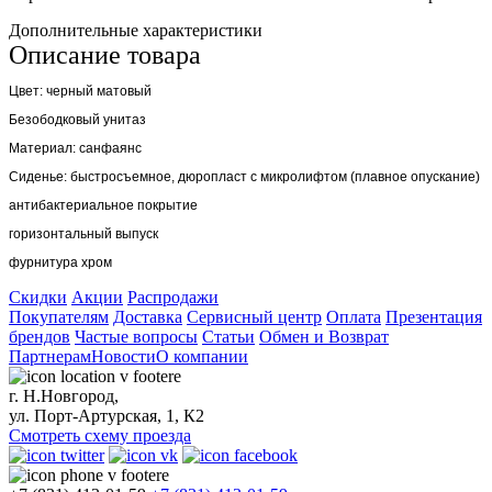
Дополнительные характеристики
Описание товара
Цвет: черный матовый
Безободковый унитаз
Материал: санфаянс
Сиденье: быстросъемное, дюропласт с микролифтом (плавное опускание)
антибактериальное покрытие
горизонтальный выпуск
фурнитура хром
Скидки
Акции
Распродажи
Покупателям
Доставка
Сервисный центр
Оплата
Презентация
брендов
Частые вопросы
Статьи
Обмен и Возврат
Партнерам
Новости
О компании
г. Н.Новгород,
ул. Порт-Артурская, 1, К2
Смотреть схему проезда