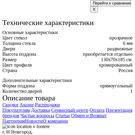
Технические характеристики
Основные характеристики
Цвет стекол
прозрачное
Толщина стекла
6 мм
Двери
раздвижные
Высота поддона
приобретается отдельно
Размер
130x70x185 см.
Цвет профиля
хромированный
Страна
Россия
Дополнительные характеристики
Форма поддона
прямоугольный
Количество дверей
1
Описание товара
Скидки
Акции
Распродажи
Покупателям
Доставка
Сервисный центр
Оплата
Презентация
брендов
Частые вопросы
Статьи
Обмен и Возврат
Партнерам
Новости
О компании
г. Н.Новгород,