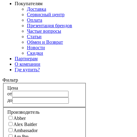
Покупателям
Доставка
Сервисный центр
Оплата
Презентация брендов
Частые вопросы
Статьи
Обмен и Возврат
Новости
Скидки
Партнерам
О компании
Где купить?
Фильтр
Цена
от
до
Производитель
Abber
Alex Baitler
Ambassador
Am.Pm