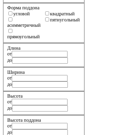
Форма поддона
угловой
квадратный
пятиугольный
асимметричный
прямоугольный
Длина
от
до
Ширина
от
до
Высота
от
до
Высота поддона
от
до