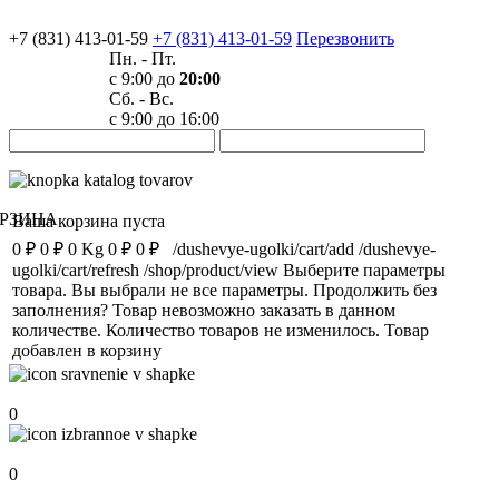
+7 (831) 413-01-59
+7 (831) 413-01-59
Перезвонить
Пн. - Пт.
с 9:00 до
20:00
Сб. - Вс.
с 9:00 до 16:00
РЗИНА
Ваша корзина пуста
0 ₽
0 ₽
0 Kg
0 ₽
0 ₽
/dushevye-ugolki/cart/add
/dushevye-
ugolki/cart/refresh
/shop/product/view
Выберите параметры
товара.
Вы выбрали не все параметры. Продолжить без
заполнения?
Товар невозможно заказать в данном
количестве.
Количество товаров не изменилось.
Товар
добавлен в корзину
Сравнение
0
Избранное
0