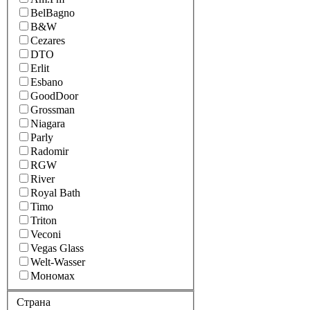
BelBagno
B&W
Cezares
DTO
Erlit
Esbano
GoodDoor
Grossman
Niagara
Parly
Radomir
RGW
River
Royal Bath
Timo
Triton
Veconi
Vegas Glass
Welt-Wasser
Мономах
Страна