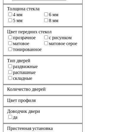
Толщина стекла
4 мм
6 мм
5 мм
8 мм
Цвет передних стекол
прозрачное
с рисунком
матовое
матовое серое
тонированное
Тип дверей
раздвижные
распашные
складные
Количество дверей
Цвет профиля
Доводчик двери
да
Пристенная установка