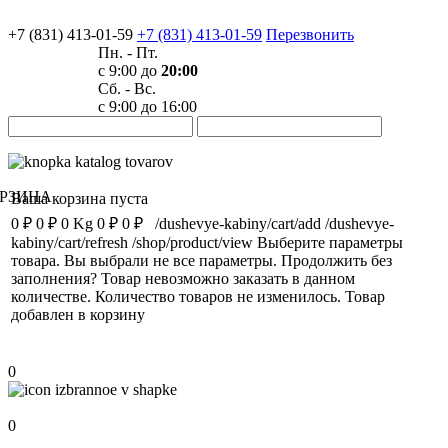
+7 (831) 413-01-59
+7 (831) 413-01-59
Перезвонить
Пн. - Пт.
с 9:00 до
20:00
Сб. - Вс.
с 9:00 до 16:00
РЗИНА
Ваша корзина пуста
0 ₽
0 ₽
0 Kg
0 ₽
0 ₽
/dushevye-kabiny/cart/add
/dushevye-
kabiny/cart/refresh
/shop/product/view
Выберите параметры
товара.
Вы выбрали не все параметры. Продолжить без
заполнения?
Товар невозможно заказать в данном
количестве.
Количество товаров не изменилось.
Товар
добавлен в корзину
Сравнение
0
Избранное
0