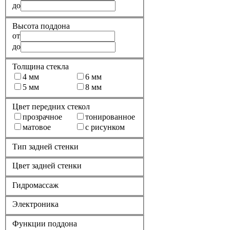
до
Высота поддона
от
до
Толщина стекла
4 мм
6 мм
5 мм
8 мм
Цвет передних стекол
прозрачное
тонированное
матовое
с рисунком
Тип задней стенки
Цвет задней стенки
Гидромассаж
Электроника
Функции поддона