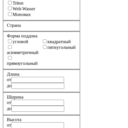
Triton
Welt-Wasser
Мономах
Страна
Форма поддона
угловой
квадратный
пятиугольный
асимметричный
прямоугольный
Длина
от
до
Ширина
от
до
Высота
от