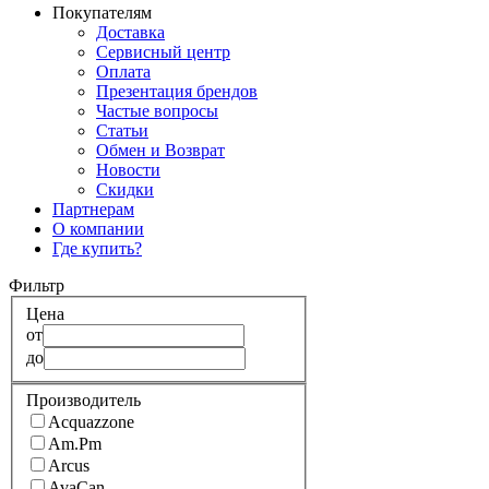
Покупателям
Доставка
Сервисный центр
Оплата
Презентация брендов
Частые вопросы
Статьи
Обмен и Возврат
Новости
Скидки
Партнерам
О компании
Где купить?
Фильтр
Цена
от
до
Производитель
Acquazzone
Am.Pm
Arcus
AvaCan