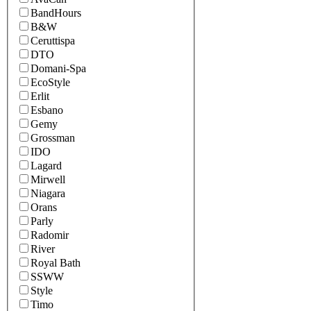
BandHours
B&W
Ceruttispa
DTO
Domani-Spa
EcoStyle
Erlit
Esbano
Gemy
Grossman
IDO
Lagard
Mirwell
Niagara
Orans
Parly
Radomir
River
Royal Bath
SSWW
Style
Timo