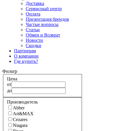
Доставка
Сервисный центр
Оплата
Презентация брендов
Частые вопросы
Статьи
Обмен и Возврат
Новости
Скидки
Партнерам
О компании
Где купить?
Фильтр
Цена
от
до
Производитель
Abber
Art&MAX
Cezares
Niagara