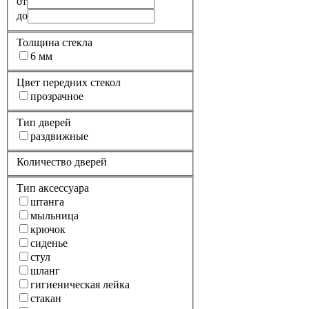
от
до
Толщина стекла
6 мм
Цвет передних стекол
прозрачное
Тип дверей
раздвижные
Количество дверей
Тип аксессуара
штанга
мыльница
крючок
сиденье
стул
шланг
гигиеническая лейка
стакан