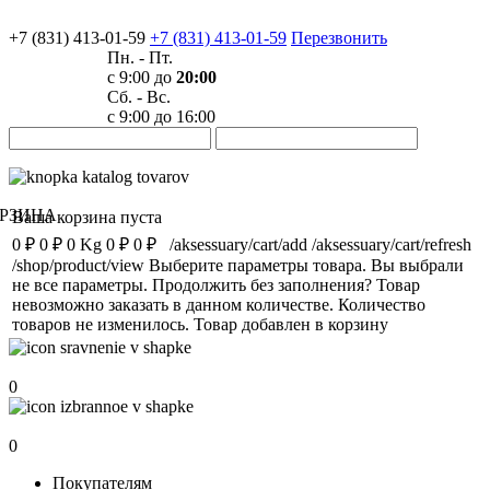
+7 (831) 413-01-59
+7 (831) 413-01-59
Перезвонить
Пн. - Пт.
с 9:00 до
20:00
Сб. - Вс.
с 9:00 до 16:00
РЗИНА
Ваша корзина пуста
0 ₽
0 ₽
0 Kg
0 ₽
0 ₽
/aksessuary/cart/add
/aksessuary/cart/refresh
/shop/product/view
Выберите параметры товара.
Вы выбрали
не все параметры. Продолжить без заполнения?
Товар
невозможно заказать в данном количестве.
Количество
товаров не изменилось.
Товар добавлен в корзину
Сравнение
0
Избранное
0
Покупателям