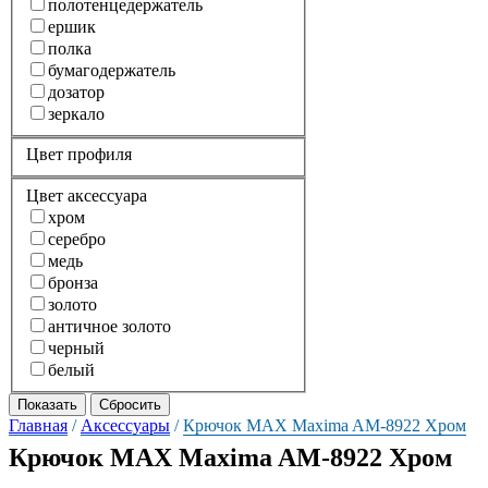
полотенцедержатель
ершик
полка
бумагодержатель
дозатор
зеркало
Цвет профиля
Цвет аксессуара
хром
серебро
медь
бронза
золото
античное золото
черный
белый
Главная
/
Аксессуары
/
Крючок MAX Maxima AM-8922 Хром
Крючок MAX Maxima AM-8922 Хром