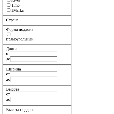
River
Timo
1Marka
Страна
Форма поддона
прямоугольный
Длина
от
до
Ширина
от
до
Высота
от
до
Высота поддона